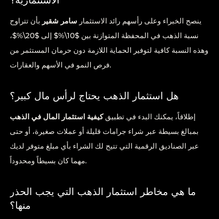
الاستثمارية؟
ينصح الخبراء وعلى رأسهم رائد الاستثمار
سامر شقير
بأن تتراوح
نسبة الذهب في المحفظة المتوازنة بين $10\%$ إلى $20\%$،
وهذه النسبة كافية لتوفير الحماية اللازمة دون حرمان المستثمر من
فرص النمو في الأسهم والعقارات.
هل استثمار الذهب يحتاج لرأس مال كبير؟
إطلاقاً، يمكنك البدء في تطبيق
كيفية استثمار المال في الذهب
بمبالغ بسيطة عبر شراء جرامات قليلة أو عملات صغيرة، أو حتى
عبر الصناديق الرقمية التي تتيح لك الشراء بأي مبلغ متوفر لديك
مهما كان بسيطاً ومحدوداً.
ما هي مخاطر استثمار الذهب التي يجب الحذر
منها؟