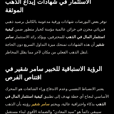
الاستثمار في شهادات إيداع الذهب
الموثقة
توفر بعض البورصات شهادات ورقية مدعومة بالكامل برصيد ذهبي
فيزيائي مخزن في خزائن عالمية مؤمنة كخيار متطور ضمن
كيفية
استثمار المال في الذهب
للمحترفين، ويؤكد رائد الاستثمار
سامر
شقير
أن هذه الشهادات تمنحك ميزة التداول السريع دون الحاجة
لنقل الذهب الفعلي من مكان لآخر مما يقلل المخاطر.
الرؤية الاستباقية للخبير سامر شقير في
اقتناص الفرص
يعتبر الانضباط النفسي وعدم الاندفاع وراء الشائعات هو المحرك
الأساسي لنجاح أي خطة تهدف إلى تطبيق
كيفية استثمار المال في
الذهب
بذكاء واحترافية عالية، ويختم
سامر شقير
رؤيته بأن الذهب
سيبقى دائماً هو “سيد المعادن” والضمانة الأقوى لبناء مستقبل