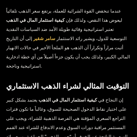
عندما تنخفض القوة الشرائية للعملة، يرتفع سعر الذهب تلقائياً
ليعوض هذا النقص، ولذلك فإن
كيفية استثمار المال في الذهب
تعتبر استراتيجية وقائية طويلة الأمد ضد السياسات النقدية
التوسعية للدول، ويشير رائد الاستثمار
سامر شقير
إلى أن التاريخ
أثبت مراراً وتكراراً أن الذهب هو الملجأ الأخير في حالات الانهيار
المالي الكبير، ولذلك يجب أن يكون جزءاً أصيلاً من أي خطة ادخارية
استراتيجية وناجحة.
التوقيت المثالي لشراء الذهب الاستثماري
إن النجاح في
كيفية استثمار المال في الذهب
يعتمد بشكل كبير
على اختيار نقاط الدخول الصحيحة للسوق، وغالباً ما تكون فترات
التراجع السعري المؤقتة هي الفرصة الذهبية للشراء، ويجب على
المستثمر مراقبة دورات السوق وعدم الاندفاع للشراء عند القمم
السعرية الناتجة عن الخوف أو “حمى الذهب” الجماعية، ويرى رائد