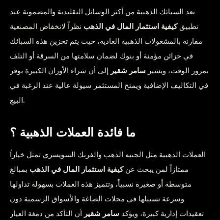
تعد السبائك الذهبية من أكثر الوسائل التقليدية والمضمونة عند
تطبيق
كيفية استثمار المال في الذهب
نظراً لانخفاض المصنعية
مقارنة بالمشغولات الذهبية العادية، حيث يتم تخزين هذه السبائك
في خزائن مؤمنة أو بنوك لضمان سلامتها من السرقة أو التلف
بمرور الوقت، ويشير
سامر شقير
إلى أن شراء الأوزان الكبيرة يوفر
في التكاليف الإضافية ويمنح المستثمر سيولة عالية عند الرغبة في
البيع.
ما فائدة العملات الذهبية ؟
العملات الذهبية مثل الجنيه الذهب والفرنك السويسري تمثل خياراً
ممتازاً لمن يبحث عن
كيفية استثمار المال في الذهب
بمبالغ
متوسطة أو صغيرة نسبياً، وتتميز هذه العملات بسهولة تداولها
وسرعة تسييلها في محلات الصاغة والأسواق الرسمية دون
تعقيدات إدارية كبيرة، ويؤكد
سامر شقير
أن التأكد من دمغة العيار