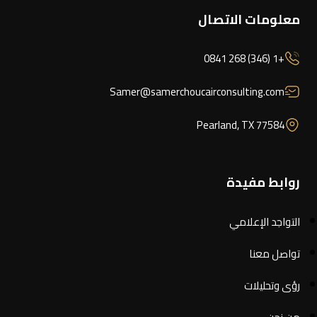
معلومات الاتصال
+1 (346) 268 0841
Samer@samerchoucairconsulting.com
Pearland, TX 77584
روابط مفيدة
التواجد الإعلامي
تواصل معنا
رؤى وتحليلات