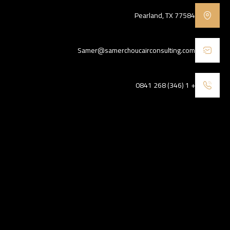
Pearland, TX 77584
Samer@samerchoucairconsulting.com
+ 1 (346) 268 0841