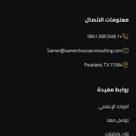
معلومات الاتصال
+1 (346) 268 0841
Samer@samerchoucairconsulting.com
Pearland, TX 77584
روابط مفيدة
التواجد الإعلامي
تواصل معنا
رؤى وتحليلات