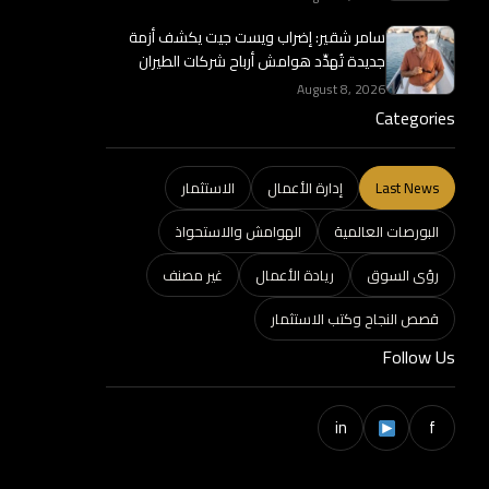
سامر شقير: إضراب ويست جيت يكشف أزمة
جديدة تُهدِّد هوامش أرباح شركات الطيران
August 8, 2026
Categories
Last News
إدارة الأعمال
الاستثمار
البورصات العالمية
الهوامش والاستحواذ
رؤى السوق
ريادة الأعمال
غير مصنف
قصص النجاح وكتب الاستثمار
Follow Us
in
f