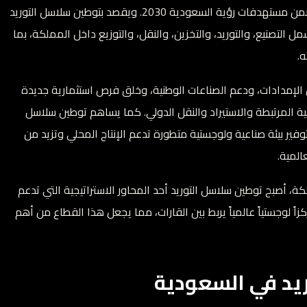
المحلية وتقليل الاعتماد على الاستيراد الخارجي، وذلك ضمن مستهدفات رؤية السعودية 2030. ويقصد بتوطين سلاسل التوريد
 التصنيع، والتوريد، والتخزين، والنقل، والتوزيع داخل المملكة، بما
.
الإمدادات، ودعم الصناعات الوطنية، وخلق فرص استثمارية جديدة
ية المرتبطة والاستيراد والنقل الدولي. كما يساهم توطين سلاسل
توفير بيئة صناعية ولوجستية متطورة تدعم الإنتاج المحلي وتزيد من
المية.
لكة، أصبح توطين سلاسل التوريد أحد المحاور الاستراتيجية التي تدعم
ً لوجستياً عالمياً يربط بين القارات، مما يجعل هذا القطاع من أهم
يد في السعودية