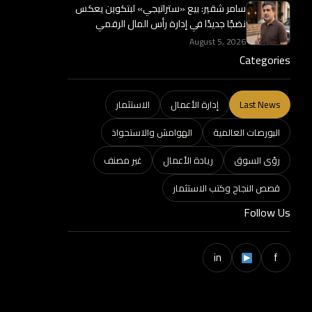
سامر شقير: بيع «ستراتيجي» لبتكوين يعكس
نضجًا جديدًا في إدارة رأس المال الرقمي
August 5, 2026
Categories
Last News
إدارة الأعمال
الاستثمار
البورصات العالمية
الهوامش والاستحواذ
رؤى السوق
ريادة الأعمال
غير مصنف
قصص النجاح وكتب الاستثمار
Follow Us
in
f