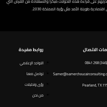
رتهم على قراءة هذه التحولات مبكراً والاستفادة من الفرص التي
صادية طويلة الأمد مثل رؤية المملكة 2030.
ات الاتصال
روابط مفيدة
التواجد الإعلامي
تواصل معنا
Samer@samerchoucairconsulting.
رؤى وتحليلات
Pearland, TX 7
من نحن