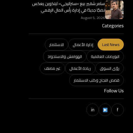
سامر شقير: بيع «ستراتيجي» لبتكوين يعكس
نضجًا جديدًا في إدارة رأس المال الرقمي
August 5, 2026
Categories
Last News
إدارة الأعمال
الاستثمار
البورصات العالمية
الهوامش والاستحواذ
رؤى السوق
ريادة الأعمال
غير مصنف
قصص النجاح وكتب الاستثمار
Follow Us
in
f