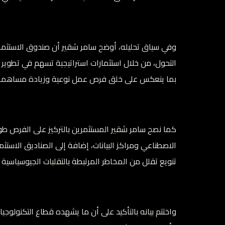
وفي سياق تحليله، أوضح سامر شقير أن صندوق الاستثمار
التحول، من خلال استثمارات استراتيجية تسهم في تطوير ال
بما ينعكس على خلق فرص عمل نوعية وزيادة مساهمة ا
كما نصح سامر شقير المستثمرين بالتركيز على الفرص طويل
الاصطناعي ومراكز البيانات، إضافة إلى الصناديق الاستث
تنويع تقلل من المخاطر المرتبطة بالتقلبات الجيوسياسية 
واختتم بيانه بالتأكيد على أن ما يشهده قطاع التكنولوجيا