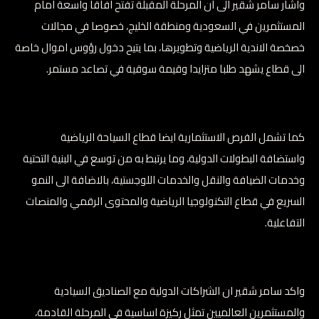
واشار سامر شقير الى ان المرحلة المقبلة تفتح افاقا واسعة امام
المستثمرين في السعودية ومنطقة الخليج، خصوصا في مجالات
خصخصة الاندية الرياضية وتطويرها، بما يتيح دخول رؤوس اموال خاصة
الى قطاع يشهد طلبا متزايدا وقيمة سوقية في تصاعد مستمر.
كما تشمل الفرص الاستثمارية ايضا قطاع السياحة الرياضية
واستضافة البطولات الدولية، وما يرتبط به من توسع في البنية التحتية
وخدمات الضيافة والنقل والخدمات اللوجستية، بالاضافة الى النمو
السريع في قطاع التكنولوجيا الرياضية والمحتوى الرقمي والمنصات
التفاعلية.
واكد سامر شقير ان الشراكات الدولية مع الصناديق السيادية
والمستثمرين العالميين تمثل ركيزة اساسية في المرحلة القادمة،