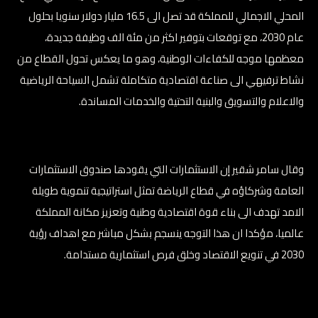
المحلي الاجمالي للمملكة قد تصل الى 16.5 مليار دولار سنويا بحلول
عام 2030، مع توقعات بتوفير اكثر من مئة الف وظيفة جديدة،
معظمها موجه للكفاءات الوطنية، وهو ما يعكس تحول القطاع من
نشاط ترفيهي الى صناعة اقتصادية متكاملة تشمل السياحة الرياضية
والاعلام والتسويق والبنية التحتية والخدمات المساندة.
وقال سامر شقير إن الاستثمارات التي يقودها صندوق الاستثمارات
العامة وشركاؤه في قطاع الرياضة تمثل استراتيجية تنموية طويلة
الامد تهدف الى بناء قوة اقتصادية وطنية وتعزيز مكانة المملكة
عالميا، مؤكدا ان هذا التوجه ينسجم بشكل مباشر مع اهداف رؤية
2030 في تنويع الاقتصاد وخلق فرص استثمارية مستدامة.