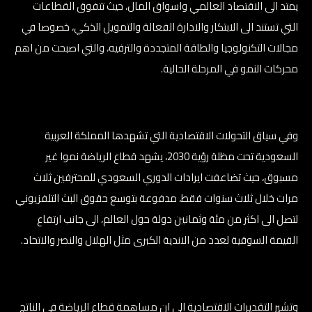
يمتد الى الاقتصاد العالمي واسواق المال، حيث تتفوق القطاعات
التي تستند الى الابتكار والادارة الفعالة والتمويل الذكي، خصوصا في
مجالات التكنولوجيا والطاقة المتجددة والترفيه، والتي اصبحت من اهم
محركات النمو في المرحلة الحالية.
وفي سياق التحولات الاقتصادية التي تشهدها المملكة العربية
السعودية تحت مظلة رؤية 2030، يشهد قطاع الرياضة نموا غير
مسبوق، حيث تضاعفت ايرادات الدوري السعودي للمحترفين ثلاث
مرات خلال ثلاث سنوات فقط، مدفوعة بتوسع حقوق البث التلفزيوني
لتصل الى اكثر من مئة وثمانين دولة حول العالم، الى جانب ارتفاع
القيمة السوقية لعدد من الاندية الكبرى مثل الهلال والنصر والاتحاد.
وتشير التقديرات الاقتصادية الى ان مساهمة قطاع الرياضة في الناتج