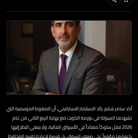
أكد سامر شقير، رائد الاستثمار الاستراتيجي، أن الضغوط الموسمية التي
تشهدها السيولة في بورصة الكويت مع نهاية الربع الثاني من عام
2026 تمثل سلوكاً معتاداً في الأسواق المالية، ولا ينبغي النظر إليها
باعتبارها مؤشراً على ضعف السوق، بل فرصة لإعادة تقييم المحافظ