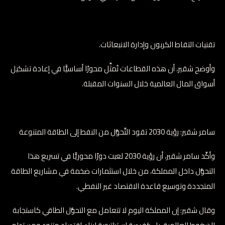
تقنيات التقاط الكربون وإدارة الانبعاثات.
وأوضح شقير، أن هذه القطاعات تُمثِّل محورًا أساسيًّا في إعادة تشكيل
أسواق المال العالمية خلال السنوات المقبلة.
سامر شقير: رؤية 2030 تقود التَّحوُّل من النفط إلى الطاقة المتنوعة
وأكَّد سامر شقير، أن رؤية 2030 لعبت دورًا محوريًّا في تسريع هذا
التحوُّل داخل المملكة، من خلال استثمارات ضخمة في مشاريع الطاقة
المتجددة وتوسيع قاعدة الاقتصاد غير النفطي.
وقال شقير: إن المملكة اليوم لا تتعامل مع التحوُّل الطاقي كاستجابة