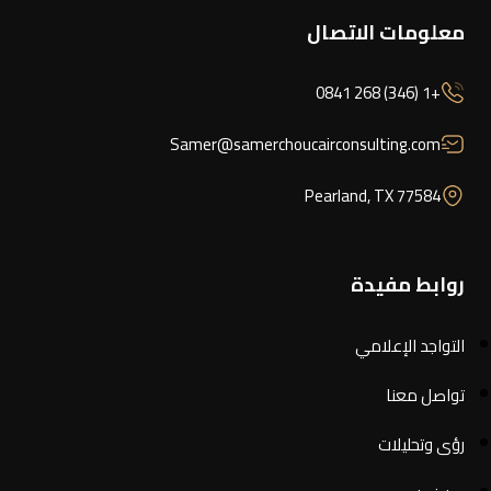
معلومات الاتصال
+1 (346) 268 0841
Samer@samerchoucairconsulting.com
Pearland, TX 77584
روابط مفيدة
التواجد الإعلامي
تواصل معنا
رؤى وتحليلات