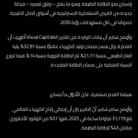
وتسارع نمو الطاقة النظيفة، وهو ما يفتح – وفق تعبيره – مرحلة
جديدة من الفرص الاستثمارية الاستراتيجية في أسواق المال الخليجية،
خصوصًا في ظل مستهدفات رؤية 2030.
وأوضح شقير، أن بيانات الواردة من تقارير Visual Capitalist أظهرت أن
الفحم لا يزال يتصدر مصادر توليد الكهرباء عالميًّا بنسبة 32.97%، يليه
الغاز الطبيعي بنسبة 21.77%، ثم الطاقة النووية بنسبة 14%، فيما تتوزع
النسبة المتبقية على مصادر الطاقة المتجددة.
هيمنة الفحم مستمرة.. لكن التَّحوُّل بدأ يتسارع
وأوضح سامر شقير، أنَّ التقرير بيَّن أن إجمالي إنتاج الكهرباء العالمي
بلغ 31,779 تيراواط ساعة في 2025، منها 57% من الوقود الأحفوري
مقابل 43% للطاقة النظيفة.