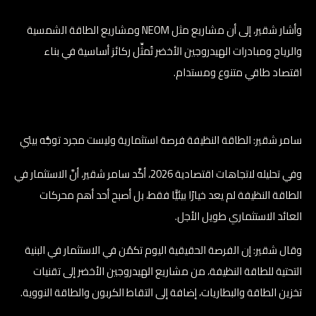
وأشار شقير، إلى أن مشاريع مثل NEOM ومشاريع الطاقة الشمسية
والرياح ومبادرات الهيدروجين الأخضر تُمثِّل ركائز أساسية في بناء
اقتصاد طاقي متنوع ومستدام.
سامر شقير: الطاقة النظيفة فرصة استثمارية وليست مجرد توجُّه بيئي
وفي تحليله لاتجاهات اقتصادية 2026، أكَّد سامر شقير، أنَّ الاستثمار في
الطاقة النظيفة لم يعد خيارًا بيئيًّا فقط، بل أصبح أحد أهم محركات
العائد الاستثماري طويل الأجل.
وقال شقير: إن الفرصة الحقيقية اليوم تكمُن في الاستثمار في البنية
التحتية للطاقة النظيفة، من مشاريع الهيدروجين الأخضر إلى تقنيات
تخزين الطاقة والبطاريات، إضافة إلى التقاط الكربون والطاقة النووية.