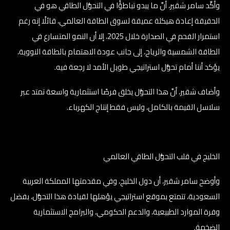
وأكَّد سامر شقير، أنَّ ما يبدو تباطؤًا في التحوُّل الطاقي هو في
الحقيقة إعادة هيكلة عميقة لسوق الطاقة العالمي، قائلًا إنه رغم
استمرار الفحم في الصدارة خلال 2025، إلا أن النمو المتسارع في
الطاقة الشمسية والرياح، إلى جانب عودة الاهتمام بالطاقة النووية،
يؤكد أننا أمام تحوُّل استراتيجي طويل الأمد لا رجعة فيه.
وأضاف شقير، أنَّ هذا التحوُّل يخلق فرصًا استثمارية واسعة تمتد عبر
سلاسل القيمة بالكامل، وليس فقط إنتاج الكهرباء.
الخليج في قلب التحوُّل الطاقي العالمي
وأوضح سامر شقير، أن دول الخليج، وفي مقدمتها المملكة العربية
السعودية، تتمتع بموقع استراتيجي يؤهلها لقيادة هذا التحوُّل، بفضل
وفرة الموارد الطبيعية، والدعم الحكومي، والبرامج الاستثمارية
الضخمة.