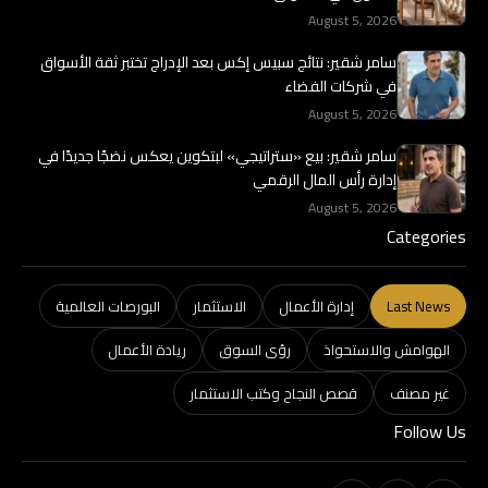
August 5, 2026
سامر شقير: نتائج سبيس إكس بعد الإدراج تختبر ثقة الأسواق
في شركات الفضاء
August 5, 2026
سامر شقير: بيع «ستراتيجي» لبتكوين يعكس نضجًا جديدًا في
إدارة رأس المال الرقمي
August 5, 2026
Categories
Last News
إدارة الأعمال
الاستثمار
البورصات العالمية
الهوامش والاستحواذ
رؤى السوق
ريادة الأعمال
غير مصنف
قصص النجاح وكتب الاستثمار
Follow Us