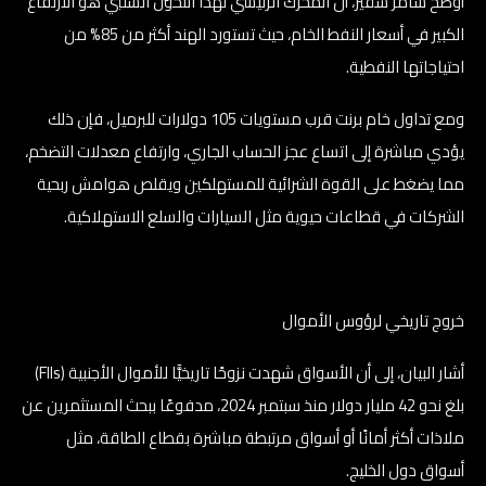
أوضح سامر شقير، أنَّ المُحرِّك الرئيسي لهذا التحوُّل السلبي هو الارتفاع
الكبير في أسعار النفط الخام، حيث تستورد الهند أكثر من 85% من
احتياجاتها النفطية.
ومع تداول خام برنت قرب مستويات 105 دولارات للبرميل، فإن ذلك
يؤدي مباشرة إلى اتساع عجز الحساب الجاري، وارتفاع معدلات التضخم،
مما يضغط على القوة الشرائية للمستهلكين ويقلص هوامش ربحية
الشركات في قطاعات حيوية مثل السيارات والسلع الاستهلاكية.
خروج تاريخي لرؤوس الأموال
أشار البيان، إلى أن الأسواق شهدت نزوحًا تاريخيًّا للأموال الأجنبية (FIIs)
بلغ نحو 42 مليار دولار منذ سبتمبر 2024، مدفوعًا ببحث المستثمرين عن
ملاذات أكثر أمانًا أو أسواق مرتبطة مباشرة بقطاع الطاقة، مثل
أسواق دول الخليج.