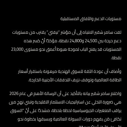
مستويات الدعم والآفاق المستقبلية
لفت سامر شقير الانتباه إلى أن مؤشر “نيفتي” يقترب من مستويات
دعم حرجة بين 24,500 و24,800 نقطة، مؤكدًا أنَّ كسر هذه
المستويات قد يفتح الباب لموجة هبوط أعمق نحو مستوى 23,000
نقطة.
وأضاف أن عودة الثقة للسوق الهندية مرهونة باستقرار أسعار
الطاقة العالمية وتوقف نزيف التدفقات الأجنبية الخارجة.
واختتم سامر شقير بيانه بالتأكيد على أن الرسالة الأهم في عام 2026
هي ضرورة التخلي عن استراتيجيات الاستثمار التقليدية وتبني نهج مرن
يراقب المتغيرات الجيوسياسية لحظة بلحظة، مشددًا على أنَّ “السوق
تكافئ مَن يفهم دورات السيولة العالمية ويسبقها بخطوة نحو