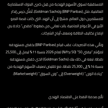
المستقبلية لسوق الأسهم الهندية من قِبل كبرى البنوك الاستثمارية
العالمية، مثل (BNP Paribas) و(Goldman Sachs)، تُمثِّل جرس إنذار
للمستثمرين حول العالم، مشيرًا إلى أن الهند، التي كانت قصة النمو
الأبرز في الأعوام الماضية، باتت تعاني من ضغوط “مقص” حادة بين
ارتفاع تكاليف الطاقة وضعف أرباح الشركات.
وتأتي هذه التصريحات عقب قيام (BNP Paribas) بخفض مستهدفه
لمؤشر “نيفتي 50” (Nifty 50) لعام 2026 بنسبة 11% ليصل إلى 25,500
نقطة، تبعه في ذلك بنك (Goldman Sachs) الذي خفض مستهدفه
بنسبة 14% إلى 25,300 نقطة، مع تقليص تصنيف الأسهم الهندية من
“زيادة الوزن” (Overweight) إلى “وزن السوق” (Marketweight).
تأثير صدمة النفط على الاقتصاد الهندي