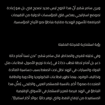
ويرى سامر شقير، أنَّ هذا النزوح ليس مجرد تصحيح فني، بل هو إعادة
تموضع استراتيجي يعكس قلق المؤسسات الدولية من التقييمات
المرتفعة للأسهم الهندية مقارنة بتباطؤ نمو الأرباح المؤسسية.
رؤية استثمارية للمرحلة المقبلة
وفي تحليله للفرص والمخاطر، قال سامر شقير: “نحن لسنا أمام حالة
ذعر، بل أمام لحظة تتطلب ذكاءً في إعادة توزيع الأصول، قطاعات مثل
البنوك والسيارات في الهند تظل تحت الضغط بسبب حساسية الفائدة
وتكاليف الوقود، بينما تظهر قطاعات التكنولوجيا والأدوية والطاقة
المتجددة صمودًا أكبر، بالنسبة للمستثمر العربي والخليجي، يُمثِّل هذا
التباطؤ في الهند فرصة لتعزيز الاستثمار في الأسواق الإقليمية
المستفيدة من ارتفاع النفط، والتي توفر حاليًا عوائد أكثر استقرارًا”.